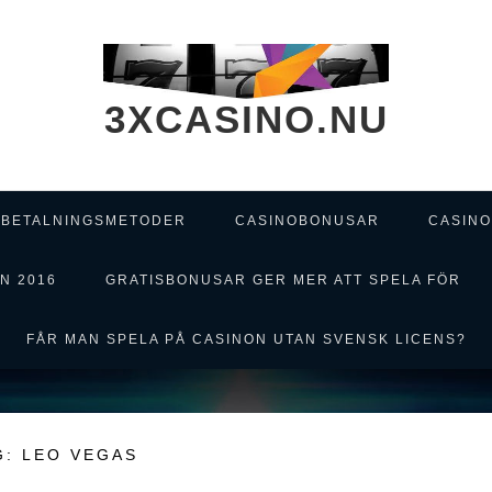
3XCASINO.NU
BETALNINGSMETODER
CASINOBONUSAR
CASIN
N 2016
GRATISBONUSAR GER MER ATT SPELA FÖR
FÅR MAN SPELA PÅ CASINON UTAN SVENSK LICENS?
G:
LEO VEGAS