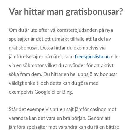
Var hittar man gratisbonusar?
Om du är ute efter välkomsterbjudanden på nya
spelsajter är det ett utmärkt tillfälle att ta del av
gratisbonusar. Dessa hittar du exempelvis via
jämförelsesajter på nätet, som
freespinslista.nu
eller
via en sökmotor vilket du använder för att aktivt
söka fram dem. Du hittar en hel uppsjö av bonusar
väldigt enkelt, och detta kan du göra med
exempelvis Google eller Bing.
Står det exempelvis att en sajt jämför casinon mot
varandra kan det vara en bra början. Genom att
jämföra spelsajter mot varandra kan du få en bättre