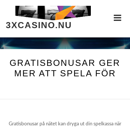
3XCASINO.NU
GRATISBONUSAR GER
MER ATT SPELA FÖR
Gratisbonusar på nätet kan dryga ut din spelkassa när