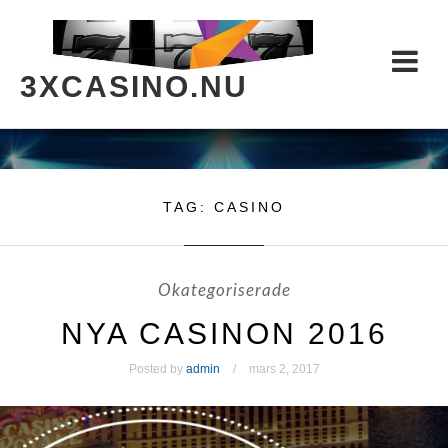
3XCASINO.NU
TAG:
CASINO
Okategoriserade
NYA CASINON 2016
Posted by
admin
mars 2, 2017